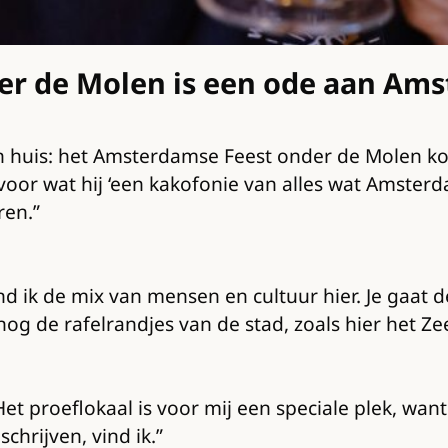
der de Molen is een ode aan Am
in huis: het Amsterdamse Feest onder de Molen ko
 voor wat hij ‘een kakofonie van alles wat Amste
ren.”
vind ik de mix van mensen en cultuur hier. Je gaa
 nog de rafelrandjes van de stad, zoals hier het Ze
Het proeflokaal is voor mij een speciale plek, wan
hrijven, vind ik.”