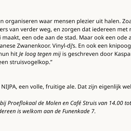
en organiseren waar mensen plezier uit halen. Z
ers van verder weg, en zorgen dat iedereen met 
 maakt, een ode aan de stad. Maar ook een ode 
nese Zwanenkoor. Vinyl-dj’s. En ook een knipoo
hun hit
Je loog tegen mij
is geschreven door Kaspar 
een struisvogelkop.”
IJPA, een volle, fruitige ale. Dat zijn eigenlijk we
ij Proeflokaal de Molen en Café Struis van 14.00 tot
dereen is welkom aan de Funenkade 7.