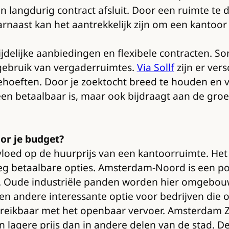
een langdurig contract afsluit. Door een ruimte t
rnaast kan het aantrekkelijk zijn om een kantoor
ijdelijke aanbiedingen en flexibele contracten. 
 gebruik van vergaderruimtes.
Via Sollf
zijn er ver
ehoeften. Door je zoektocht breed te houden en ve
en betaalbaar is, maar ook bijdraagt aan de groei 
or je budget?
nvloed op de huurprijs van een kantoorruimte. H
oeg betaalbare opties. Amsterdam-Noord is een p
ijn. Oude industriële panden worden hier omgebo
een andere interessante optie voor bedrijven die o
eikbaar met het openbaar vervoer. Amsterdam Zu
n lagere prijs dan in andere delen van de stad. D