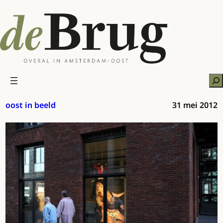
Ga
naar
de
inhoud
Zo
oost in beeld
31 mei 2012