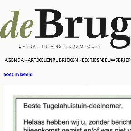
Ga
naar
de
inhoud
AGENDA
ARTIKELEN
RUBRIEKEN
EDITIES
NIEUWSBRIEF
oost in beeld