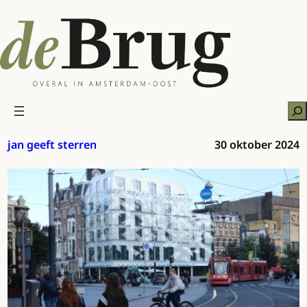
Ga
naar
de
inhoud
Zo
jan geeft sterren
30 oktober 2024