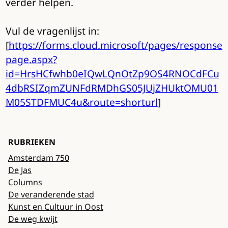
verder helpen.
Vul de vragenlijst in:
[
https://forms.cloud.microsoft/pages/response
page.aspx?
id=HrsHCfwhb0eIQwLQnOtZp9OS4RNOCdFCu
4dbRSIZqmZUNFdRMDhGS05JUjZHUktOMU01
M05STDFMUC4u&route=shorturl
]
RUBRIEKEN
Amsterdam 750
De Jas
Columns
De veranderende stad
Kunst en Cultuur in Oost
De weg kwijt