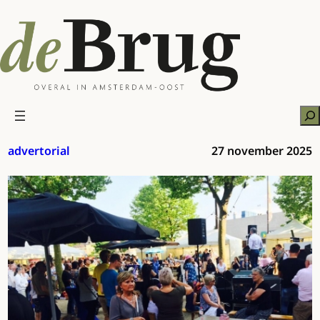
Ga
naar
de
inhoud
Zo
advertorial
27 november 2025