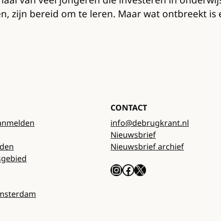
nen, zijn bereid om te leren. Maar wat ontbreekt i
CONTACT
anmelden
info@debrugkrant.nl
Nieuwsbrief
rden
Nieuwsbrief archief
sgebied
Instagram
Facebook
X
Amsterdam