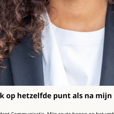
ik op hetzelfde punt als na mijn
student Communicatie. Mijn route begon op het vm