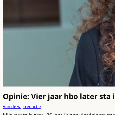
Opinie: Vier jaar hbo later sta 
Van de wijkredactie
Mijn naam is Yara, 26 jaar, ik ben vierdejaars 