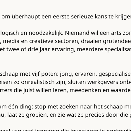
 is om überhaupt een eerste serieuze kans te krij
ogisch en noodzakelijk. Niemand wil een arts zon
e, media en creatieve sectoren, draaien grotende
t twee of drie jaar ervaring, meerdere specialisat
 schaap met vijf poten: jong, ervaren, gespecialise
isen zo onrealistisch zijn, sluiten werkgevers on
ers die juist willen leren, meedenken en waarde 
m één ding: stop met zoeken naar het schaap met
u, laat ze groeien, en zie wat ze precies door di
erhaal van veel jongeren die investeren in onderwi