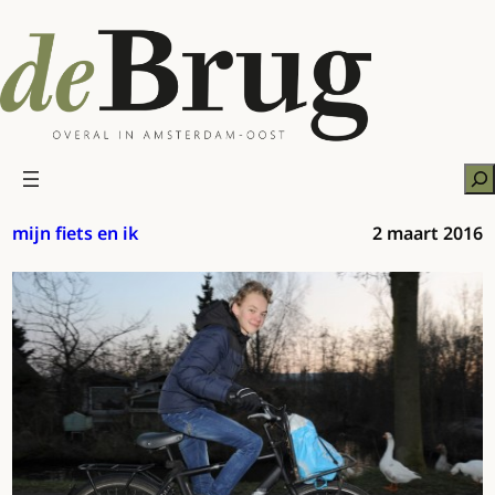
Ga
naar
de
inhoud
Zo
mijn fiets en ik
2 maart 2016