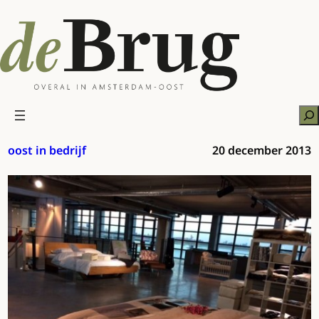
Ga
naar
de
inhoud
Zo
oost in bedrijf
20 december 2013