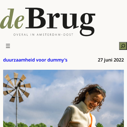
Ga
naar
de
inhoud
Zo
duurzaamheid voor dummy’s
27 juni 2022