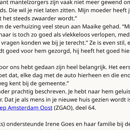
t mantelzorgers zijn vaak niet meer gewend om t
eeds. Die wil je niet laten zitten. Mijn moeder hee
at het steeds zwaarder wordt.”
de verhuizing veel steun aan Maaike gehad. “Mijn
r is toch zo goed als vlekkeloos verlopen, mede d
 vragen konden we bij je terecht.” Ze is even stil,
 goed voor hem gezorgd, hij heeft het goed hier.
or ons hebt gedaan zijn heel belangrijk. Het eerst
t dat, elke dag met de auto hierheen en die en
eg kent bij de gemeente.”
der prachtig beschreven. Je hebt naar hem geluist
. Dat je als mens in je nieuwe huis gezien wordt i
roep Amsterdam Oost
(ZGAO), deel 64.
s) ondersteunde Irene Goes en haar familie bij 