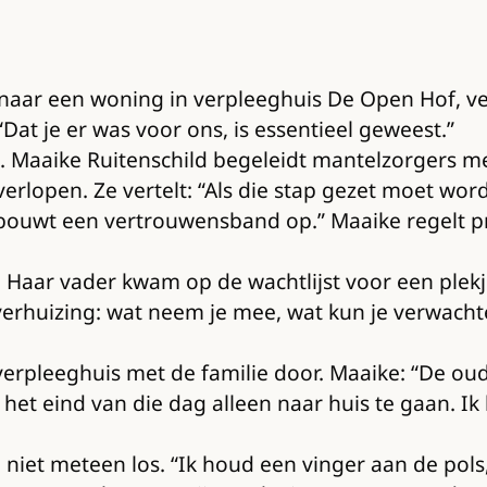
s naar een woning in verpleeghuis De Open Hof, v
 “Dat je er was voor ons, is essentieel geweest.”
. Maaike Ruitenschild begeleidt mantelzorgers m
erlopen. Ze vertelt: “Als die stap gezet moet worde
Je bouwt een vertrouwensband op.” Maaike regelt 
. Haar vader kwam op de wachtlijst voor een plekj
verhuizing: wat neem je mee, wat kun je verwachte
t verpleeghuis met de familie door. Maaike: “De ou
 het eind van die dag alleen naar huis te gaan. I
ie niet meteen los. “Ik houd een vinger aan de po