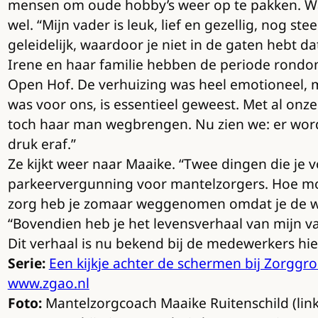
mensen om oude hobby’s weer op te pakken. Wan
wel. “Mijn vader is leuk, lief en gezellig, nog st
geleidelijk, waardoor je niet in de gaten hebt d
Irene en haar familie hebben de periode rondom 
Open Hof. De verhuizing was heel emotioneel, maa
was voor ons, is essentieel geweest. Met al onze
toch haar man wegbrengen. Nu zien we: er wordt
druk eraf.”
Ze kijkt weer naar Maaike. “Twee dingen die je vo
parkeervergunning voor mantelzorgers. Hoe moe
zorg heb je zomaar weggenomen omdat je de w
“Bovendien heb je het levensverhaal van mijn va
Dit verhaal is nu bekend bij de medewerkers hier
Serie:
Een kijkje achter de schermen bij Zorgg
www.zgao.nl
Foto:
Mantelzorgcoach Maaike Ruitenschild (link