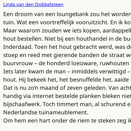
Linda van den Dobbelsteen
Een droom van een loungebank zou het worden. M
tuin. Wat een voortreffelijk vooruitzicht. En ik
Maar waarom zouden we iets kopen, aardappelkee
hout bestellen. Niet bij een houthandel in de bu
Inderdaad. Toen het hout gebracht werd, was de
stoep en reed met gierende banden de straat we
buurvrouw – de honderd loeizware, ruwhouten p
Iets later kwam de man – inmiddels verwittigd – 
hout. Hij bekeek het, het besnuffelde het, aaide 
Dat is nu zo’n maand of zeven geleden. Van ach
handig via internet bestelde planken bleken niet
bijschaafwerk. Toch timmert man, al schurend e
Nederlandse tuinameublement.
Om hem een hart onder de riem te steken zeg ik, 