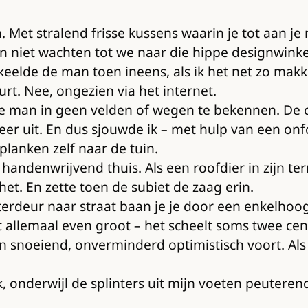
et stralend frisse kussens waarin je tot aan je 
 kon niet wachten tot we naar die hippe designwin
lde de man toen ineens, als ik het net zo makkel
urt. Nee, ongezien via het internet.
 man in geen velden of wegen te bekennen. De cha
er uit. En dus sjouwde ik – met hulp van een onf
lanken zelf naar de tuin.
handenwrijvend thuis. Als een roofdier in zijn te
het. En zette toen de subiet de zaag erin.
terdeur naar straat baan je je door een enkelho
 allemaal even groot – het scheelt soms twee centi
n snoeiend, onverminderd optimistisch voort. Als
onderwijl de splinters uit mijn voeten peuterend: H