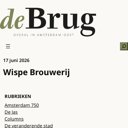
Ga
naar
de
inhoud
Zo
17 juni 2026
Wispe Brouwerij
RUBRIEKEN
Amsterdam 750
De Jas
Columns
De veranderende stad