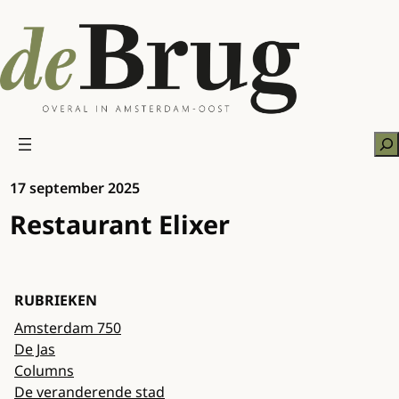
Ga
naar
de
inhoud
Zo
17 september 2025
Restaurant Elixer
RUBRIEKEN
Amsterdam 750
De Jas
Columns
De veranderende stad