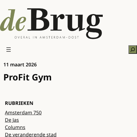
Ga
naar
de
inhoud
Zo
11 maart 2026
ProFit Gym
RUBRIEKEN
Amsterdam 750
De Jas
Columns
De veranderende stad