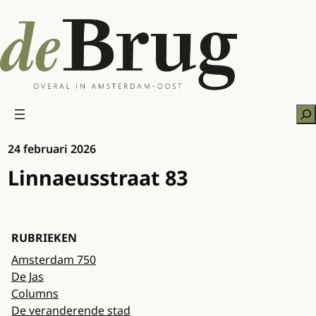
Ga
naar
de
inhoud
Zo
24 februari 2026
Linnaeusstraat 83
RUBRIEKEN
Amsterdam 750
De Jas
Columns
De veranderende stad