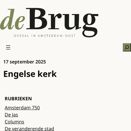
Ga
naar
de
inhoud
Zo
17 september 2025
Engelse kerk
RUBRIEKEN
Amsterdam 750
De Jas
Columns
De veranderende stad