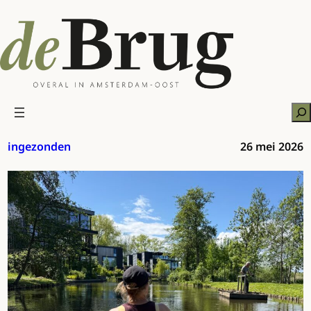
Ga
naar
de
inhoud
Zo
ingezonden
26 mei 2026