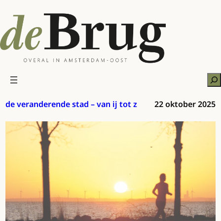
Ga
naar
de
inhoud
Zo
de veranderende stad – van ij tot z
22 oktober 2025