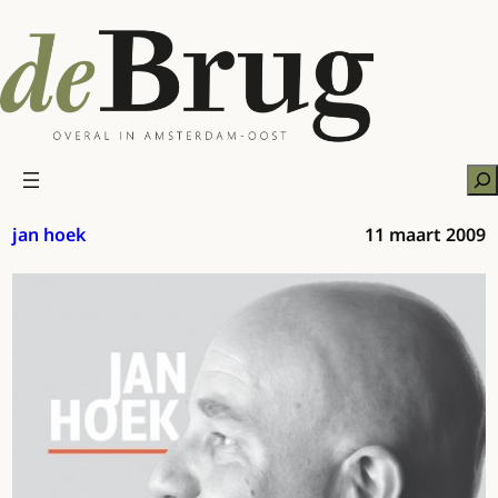
Ga
naar
de
inhoud
Zo
jan hoek
11 maart 2009