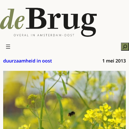
Ga
naar
de
inhoud
Zo
duurzaamheid in oost
1 mei 2013