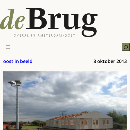
Ga
naar
de
inhoud
Zo
oost in beeld
8 oktober 2013