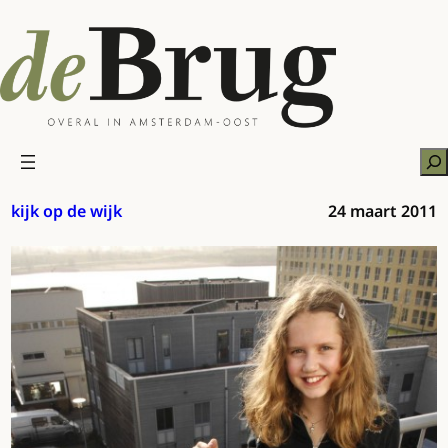
Ga
naar
de
inhoud
Zo
kijk op de wijk
24 maart 2011