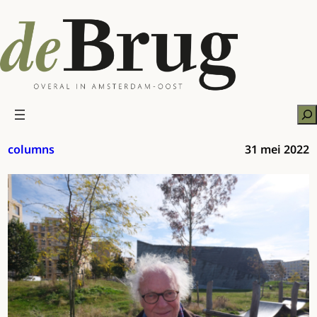
Ga
naar
de
inhoud
Zo
columns
31 mei 2022