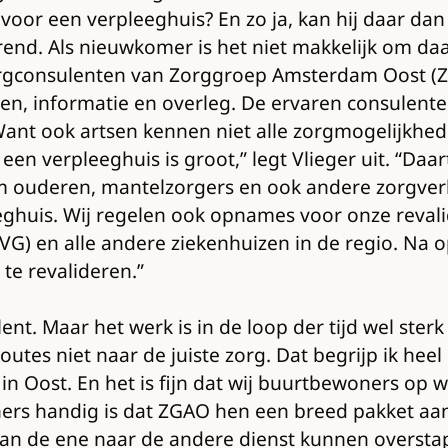
jd voor een verpleeghuis? En zo ja, kan hij daar d
end. Als nieuwkomer is het niet makkelijk om daa
orgconsulenten van Zorggroep Amsterdam Oost (ZGA
en, informatie en overleg. De ervaren consulen
Want ook artsen kennen niet alle zorgmogelijkhed
een verpleeghuis is groot,” legt Vlieger uit. “Da
 om ouderen, mantelzorgers en ook andere zorgver
eeghuis. Wij regelen ook opnames voor onze reva
G) en alle andere ziekenhuizen in de regio. Na 
te revalideren.”
ent. Maar het werk is in de loop der tijd wel ster
es niet naar de juiste zorg. Dat begrijp ik heel
in Oost. En het is fijn dat wij buurtbewoners op
oners handig is dat ZGAO hen een breed pakket a
van de ene naar de andere dienst kunnen oversta