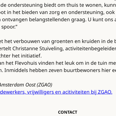
nde ondersteuning biedt om thuis te wonen, ku
root in het bieden van zorg en ondersteuning, ook i
 en ontvangen belangstellenden graag. U kunt ons a
 spoor.”
t het verbouwen van groenten en kruiden in de b
telt Christanne Stuiveling, activiteitenbegeleider
er het initiatief.
het Flevohuis vinden het leuk om in de tuin men
. Inmiddels hebben zeven buurtbewoners hier een 
p Amsterdam Oost (ZGAO)
erkers, vrijwilligers en acitiviteiten bij ZGAO.
CONTACT