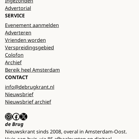
Ingezonden
Advertorial
SERVICE
Evenement aanmelden
Adverteren
Vrienden worden
Verspreidingsgebied
Colofon
Archief
Bereik heel Amsterdam
CONTACT
info@debrugkrant.nl
Nieuwsbrief
Nieuwsbrief archief
Instagram
Facebook
X
de Brug
Nieuwskrant sinds 2008, overal in Amsterdam-Oost.
Huis-aan-huis, via 85 afhaalpunten en digitaal.