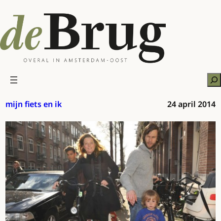
Ga
naar
de
inhoud
Zo
mijn fiets en ik
24 april 2014