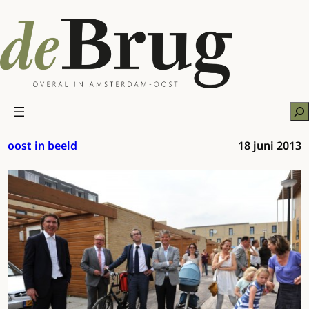
Ga
naar
de
inhoud
Zo
oost in beeld
18 juni 2013