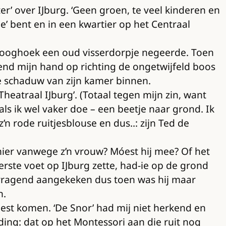
’ over IJburg. ‘Geen groen, te veel kinderen en
ee’ bent en in een kwartier op het Centraal
chterooghoek een oud visserdorpje negeerde. Toen
gend mijn hand op richting de ongetwijfeld boos
e schaduw van zijn kamer binnen.
Theatraal IJburg’. (Totaal tegen mijn zin, want
oals ik wel vaker doe – een beetje naar grond. Ik
 rode ruitjesblouse en dus..: zijn Ted de
ij hier vanwege z’n vrouw? Móest hij mee? Of het
erste voet op IJburg zette, had-ie op de grond
ragend aangekeken dus toen was hij maar
n.
est komen. ‘De Snor’ had mij niet herkend en
ding: dat op het Montessori aan die ruit nog