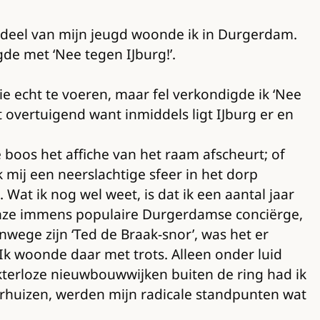
en deel van mijn jeugd woonde ik in Durgerdam.
gde met ‘Nee tegen IJburg!’.
ie echt te voeren, maar fel verkondigde ik ‘Nee
 overtuigend want inmiddels ligt IJburg er en
e boos het affiche van het raam afscheurt; of
 mij een neerslachtige sfeer in het dorp
at ik nog wel weet, is dat ik een aantal jaar
 onze immens populaire Durgerdamse conciërge,
nwege zijn ‘Ted de Braak-snor’, was het er
 Ik woonde daar met trots. Alleen onder luid
akterloze nieuwbouwwijken buiten de ring had ik
erhuizen, werden mijn radicale standpunten wat