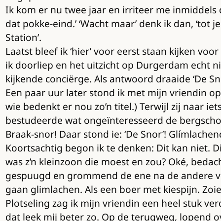
Ik kom er nu twee jaar en irriteer me inmiddels
dat pokke-eind.’ ‘Wacht maar’ denk ik dan, ‘tot j
Station’.
Laatst bleef ik ‘hier’ voor eerst staan kijken v
ik doorliep en het uitzicht op Durgerdam echt n
kijkende conciërge. Als antwoord draaide ‘De S
Een paar uur later stond ik met mijn vriendin op 
wie bedenkt er nou zo’n titel.) Terwijl zij naar i
bestudeerde wat ongeïnteresseerd de bergschoene
Braak-snor! Daar stond ie: ‘De Snor’! Glímlachend
Koortsachtig begon ik te denken: Dit kan niet. Dit
was z’n kleinzoon die moest en zou? Oké, bedacht
gespuugd en grommend de ene na de andere ve
gaan glimlachen. Als een boer met kiespijn. Zoi
Plotseling zag ik mijn vriendin een heel stuk v
dat leek mij beter zo. Op de terugweg, lopend o