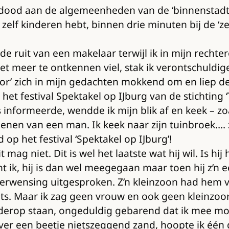
 dood aan de algemeenheden van de ‘binnenstadter
e zelf kinderen hebt, binnen drie minuten bij de ‘z
oor de ruit van een makelaar terwijl ik in mijn re
iet meer te ontkennen viel, stak ik verontschuldi
nor’ zich in mijn gedachten mokkend om en liep d
het festival Spektakel op IJburg van de stichting ‘
ets informeerde, wendde ik mijn blik af en keek – z
n van een man. Ik keek naar zijn tuinbroek…. z’n
 op het festival ‘Spektakel op IJburg’!
 mag niet. Dit is wel het laatste wat hij wil. Is h
 ik, hij is dan wel meegegaan maar toen hij z’n e
rwensing uitgesproken. Z’n kleinzoon had hem v
ets. Maar ik zag geen vrouw en ook geen kleinzoo
erderop staan, ongeduldig gebarend dat ik mee mo
ver een beetje nietszeggend zand, hoopte ik één 