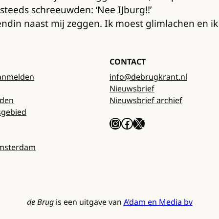
 steeds schreeuwden: ‘Nee IJburg!!’
riendin naast mij zeggen. Ik moest glimlachen en ik
CONTACT
anmelden
info@debrugkrant.nl
Nieuwsbrief
rden
Nieuwsbrief archief
sgebied
Instagram
Facebook
X
Amsterdam
de Brug
is een uitgave van
A’dam en Media bv