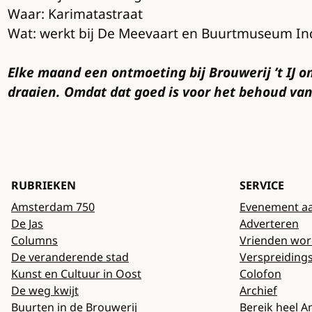
Waar: Karimatastraat
Wat: werkt bij De Meevaart en Buurtmuseum In
Elke maand een ontmoeting bij Brouwerij ’t IJ 
draaien. Omdat dat goed is voor het behoud va
RUBRIEKEN
SERVICE
Amsterdam 750
Evenement a
De Jas
Adverteren
Columns
Vrienden wo
De veranderende stad
Verspreiding
Kunst en Cultuur in Oost
Colofon
De weg kwijt
Archief
Buurten in de Brouwerij
Bereik heel 