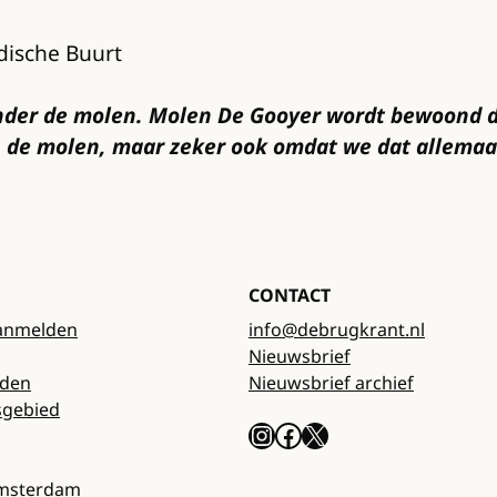
dische Buurt
onder de molen. Molen De Gooyer wordt bewoond do
n de molen, maar zeker ook omdat we dat allemaa
CONTACT
anmelden
info@debrugkrant.nl
Nieuwsbrief
rden
Nieuwsbrief archief
sgebied
Instagram
Facebook
X
Amsterdam