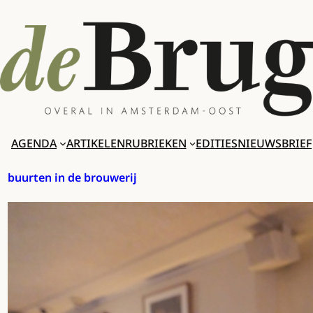
Ga
naar
de
inhoud
AGENDA
ARTIKELEN
RUBRIEKEN
EDITIES
NIEUWSBRIEF
buurten in de brouwerij