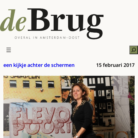
Ga
naar
de
inhoud
Zo
een kijkje achter de schermen
15 februari 2017