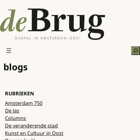
Ga
naar
de
inhoud
Zo
blogs
RUBRIEKEN
Amsterdam 750
De Jas
Columns
De veranderende stad
Kunst en Cultuur in Oost