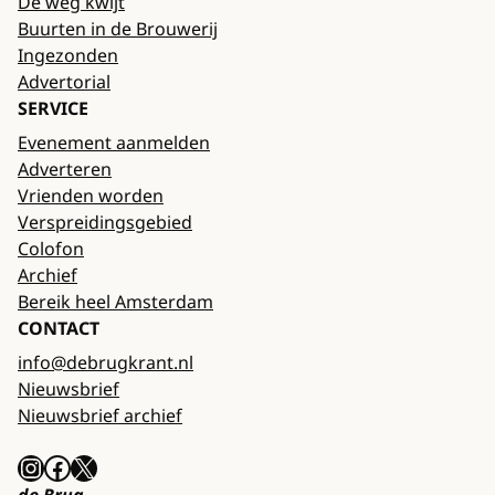
De weg kwijt
Buurten in de Brouwerij
Ingezonden
Advertorial
SERVICE
Evenement aanmelden
Adverteren
Vrienden worden
Verspreidingsgebied
Colofon
Archief
Bereik heel Amsterdam
CONTACT
info@debrugkrant.nl
Nieuwsbrief
Nieuwsbrief archief
Instagram
Facebook
X
de Brug