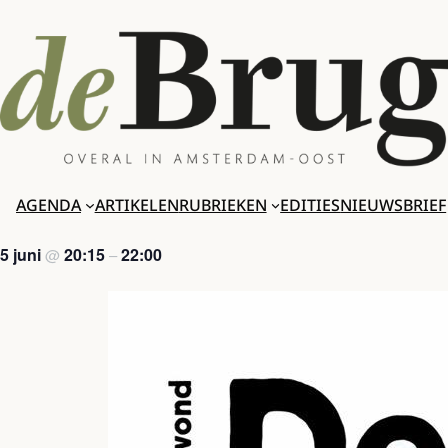
Ga
naar
de
inhoud
AGENDA
ARTIKELEN
RUBRIEKEN
EDITIES
NIEUWSBRIEF
5 juni
20:15
22:00
@
–