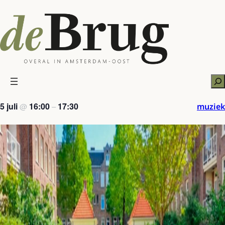
Ga
naar
de
inhoud
Zo
5 juli
16:00
17:30
muziek
@
–