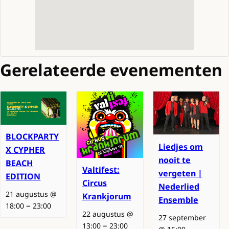
Gerelateerde evenementen
BLOCKPARTY
Liedjes om
X CYPHER
nooit te
BEACH
Valtifest:
vergeten |
EDITION
Circus
Nederlied
21 augustus @
Krankjorum
Ensemble
–
18:00
23:00
22 augustus @
27 september
–
13:00
23:00
–