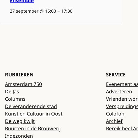
Ensemble
–
27 september @ 15:00
17:30
RUBRIEKEN
SERVICE
Amsterdam 750
Evenement a
De Jas
Adverteren
Columns
Vrienden wo
De veranderende stad
Verspreiding
Kunst en Cultuur in Oost
Colofon
De weg kwijt
Archief
Buurten in de Brouwerij
Bereik heel 
Ingezonden