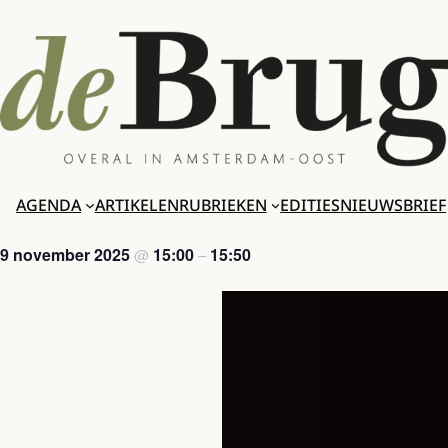
Ga
naar
de
inhoud
AGENDA
ARTIKELEN
RUBRIEKEN
EDITIES
NIEUWSBRIEF
9 november 2025
15:00
15:50
@
–