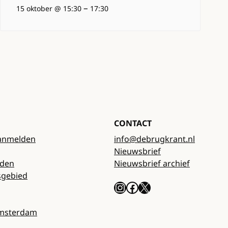
–
15 oktober @ 15:30
17:30
CONTACT
anmelden
info@debrugkrant.nl
Nieuwsbrief
rden
Nieuwsbrief archief
sgebied
Instagram
Facebook
X
Amsterdam