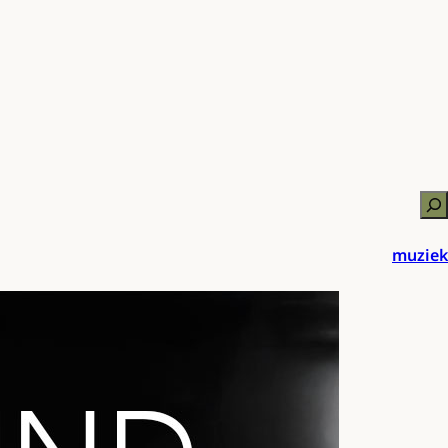
Zo
muziek