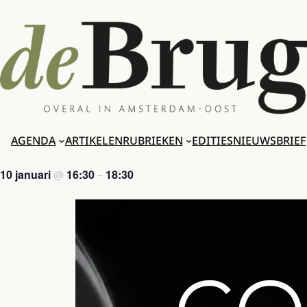
Ga
naar
de
inhoud
AGENDA
ARTIKELEN
RUBRIEKEN
EDITIES
NIEUWSBRIEF
10 januari
16:30
18:30
@
–