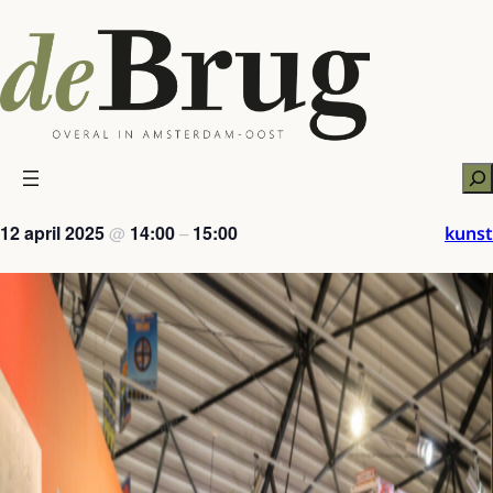
Ga
naar
de
inhoud
Zo
12 april 2025
14:00
15:00
kunst
@
–