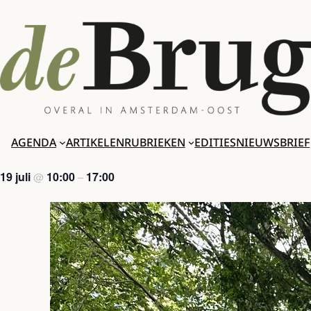
Ga
naar
de
inhoud
AGENDA
ARTIKELEN
RUBRIEKEN
EDITIES
NIEUWSBRIEF
19 juli
10:00
17:00
@
–