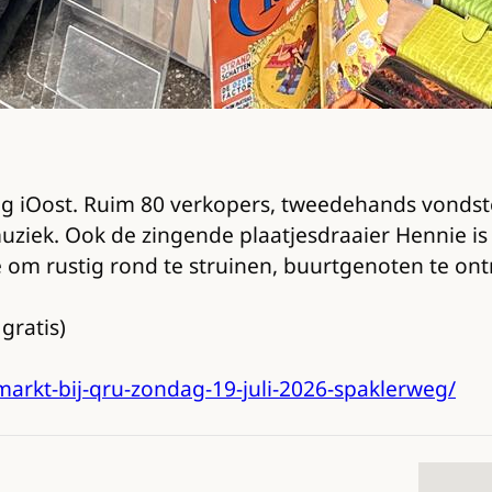
iOost. Ruim 80 verkopers, tweedehands vondsten
muziek. Ook de zingende plaatjesdraaier Hennie is 
e om rustig rond te struinen, buurtgenoten te o
gratis)
rkt-bij-qru-zondag-19-juli-2026-spaklerweg/