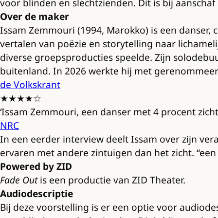
voor blinden en slechtzienden. Dit is bij aanschaf 
Over de maker
Issam Zemmouri (1994, Marokko) is een danser, c
vertalen van poëzie en storytelling naar lichameli
diverse groepsproducties speelde. Zijn solodebu
buitenland. In 2026 werkte hij met gerenommeerd
de Volkskrant
★★★★☆
‘Issam Zemmouri, een danser met 4 procent zicht
NRC
In een eerder interview deelt Issam over zijn ver
ervaren met andere zintuigen dan het zicht. “een 
Powered by ZID
Fade Out
is een productie van ZID Theater.
Audiodescriptie
Bij deze voorstelling is er een optie voor audiode