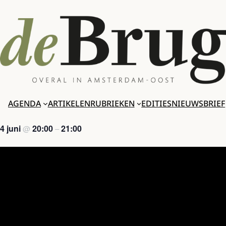
Ga
naar
de
inhoud
AGENDA
ARTIKELEN
RUBRIEKEN
EDITIES
NIEUWSBRIEF
4 juni
20:00
21:00
@
–