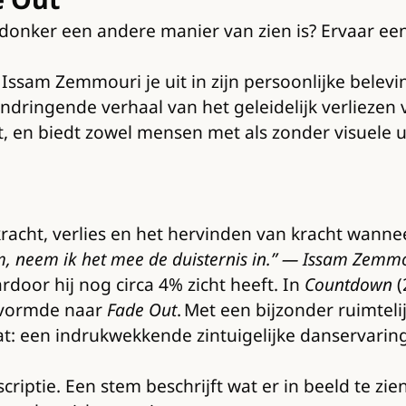
t donker een andere manier van zien is? Ervaar een
Issam Zemmouri je uit in zijn persoonlijke bele
t indringende verhaal van het geleidelijk verliezen
t, en biedt zowel mensen met als zonder visuele 
erkracht, verlies en het hervinden van kracht wan
neem, neem ik het mee de duisternis in.” — Issam Zemm
door hij nog circa 4% zicht heeft. In
Countdown
(
t vormde naar
Fade Out
. Met een bijzonder ruimtel
at: een indrukwekkende zintuigelijke danservaring
scriptie. Een stem beschrijft wat er in beeld te zi