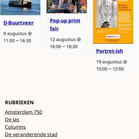
Pop-up print
IJ-Buurtveer
fair
9 augustus @
12 augustus @
–
11:00
16:30
–
16:00
18:30
Portret-ish
19 augustus @
–
10:00
12:00
RUBRIEKEN
Amsterdam 750
De Jas
Columns
De veranderende stad