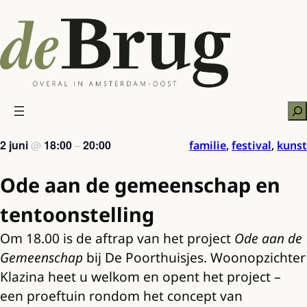
Ga
naar
de
inhoud
Zo
2 juni
18:00
20:00
familie
,
festival
,
kunst
@
–
Ode aan de gemeenschap en
tentoonstelling
Om 18.00 is de aftrap van het project
Ode aan de
Gemeenschap
bij De Poorthuisjes. Woonopzichter
Klazina heet u welkom en opent het project –
een proeftuin rondom het concept van