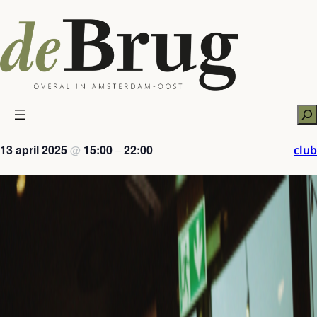
Ga
naar
de
inhoud
Zo
13 april 2025
15:00
22:00
club
@
–