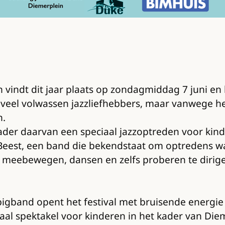
n vindt dit jaar plaats op zondagmiddag 7 juni en 
eel veel volwassen jazzliefhebbers, maar vanwege h
n.
t kader daarvan een speciaal jazzoptreden voor ki
eest, een band die bekendstaat om optredens waar
p meebewegen, dansen en zelfs proberen te dirig
bigband opent het festival met bruisende energie
aal spektakel voor kinderen in het kader van Die