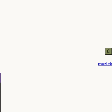
Zo
muziek