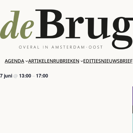
Ga
naar
de
inhoud
AGENDA
ARTIKELEN
RUBRIEKEN
EDITIES
NIEUWSBRIEF
7 juni
13:00
17:00
@
–