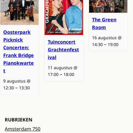
The Green
Room
Oosterpark
16 augustus @
Picknick
Tuinconcert
–
14:30
19:00
Concerten:
Grachtenfest
Frank Bridge
ival
Pianokwarte
11 augustus @
t
–
17:00
18:00
9 augustus @
–
12:30
13:30
RUBRIEKEN
Amsterdam 750