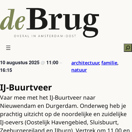
Ga
naar
de
inhoud
Zo
10 augustus 2025
11:00
@
–
architectuur
,
familie
,
16:15
natuur
IJ-Buurtveer
Vaar mee met het IJ-Buurtveer naar
Nieuwendam en Durgerdam. Onderweg heb je
prachtig uitzicht op de noordelijke en zuidelijke
IJ-oevers (Oostelijk Havengebied, Sluisbuurt,
Zeeburgereiland en IJburg). Vertrek om 11.00 en