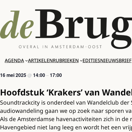
Ga
naar
de
inhoud
AGENDA
ARTIKELEN
RUBRIEKEN
EDITIES
NIEUWSBRIEF
16 mei 2025
14:00
17:00
@
–
Hoofdstuk ‘Krakers’ van Wandel
Soundtrackcity is onderdeel van Wandelclub der S
audiowandeling gaan we op zoek naar sporen van
Als de Amsterdamse havenactiviteiten zich in de r
Havengebied niet lang leeg en wordt het een vrij