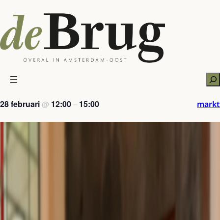
Ga
naar
de
inhoud
Zo
28 februari
12:00
15:00
markt
@
–