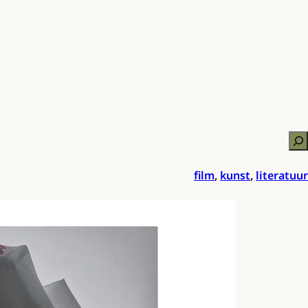
Zo
film
,
kunst
,
literatuur