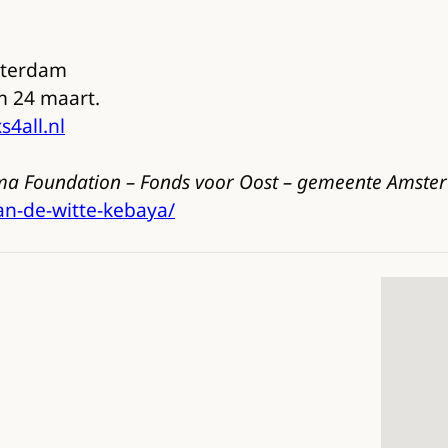
sterdam
m 24 maart.
4all.nl
ma Foundation – Fonds voor Oost – gemeente Amste
n-de-witte-kebaya/