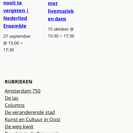
nooit te
met
vergeten |
livemuziek
Nederlied
en dans
Ensemble
15 oktober @
–
15:30
17:30
27 september
–
@ 15:00
17:30
RUBRIEKEN
Amsterdam 750
De Jas
Columns
De veranderende stad
Kunst en Cultuur in Oost
De weg kwijt