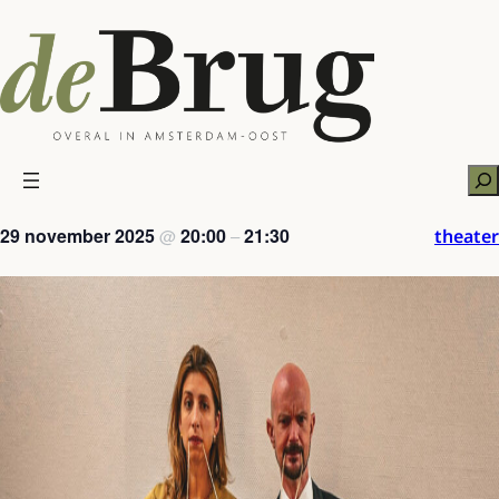
Ga
naar
de
inhoud
Zo
29 november 2025
20:00
21:30
theater
@
–