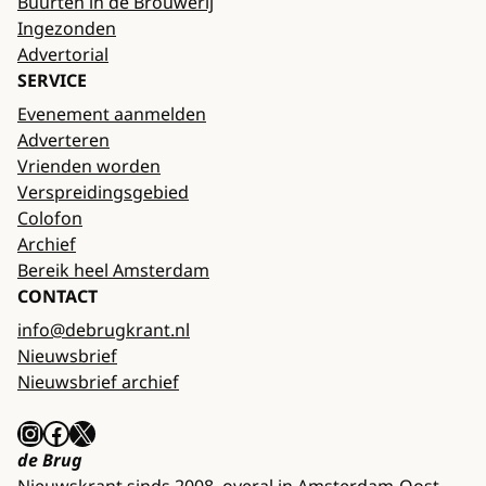
Buurten in de Brouwerij
Ingezonden
Advertorial
SERVICE
Evenement aanmelden
Adverteren
Vrienden worden
Verspreidingsgebied
Colofon
Archief
Bereik heel Amsterdam
CONTACT
info@debrugkrant.nl
Nieuwsbrief
Nieuwsbrief archief
Instagram
Facebook
X
de Brug
Nieuwskrant sinds 2008, overal in Amsterdam-Oost.